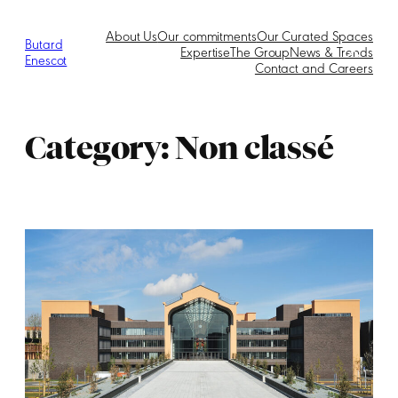
Skip
to
About Us
Our commitments
Our Curated Spaces
content
Butard
Expertise
The Group
News & Trends
Enescot
Contact and Careers
Category:
Non classé