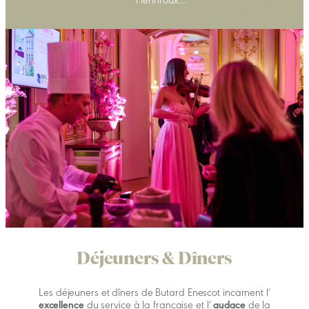
Henriroux…
Déjeuners & Dîners
Les déjeuners et dîners de Butard Enescot incarnent l’
excellence
du service à la française et l’
audace
de la